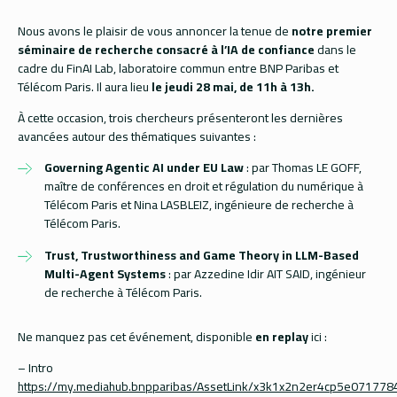
Nous avons le plaisir de vous annoncer la tenue de
notre premier
séminaire de recherche consacré à l’
IA de confiance
dans le
cadre du FinAI Lab, laboratoire commun entre BNP Paribas et
Télécom Paris. Il aura lieu
le jeudi 28 mai, de 11h à 13h.
À cette occasion, trois chercheurs présenteront les dernières
avancées autour des thématiques suivantes :
Governing Agentic AI under EU Law
: par
Thomas LE GOFF,
maître de conférences en droit et régulation du numérique à
Télécom Paris et Nina LASBLEIZ, ingénieure de recherche à
Télécom Paris.
Trust, Trustworthiness and Game Theory in LLM-Based
Multi-Agent Systems
: par
Azzedine Idir AIT SAID,
ingénieur
de recherche à Télécom Paris.
Ne manquez pas cet événement, disponible
en replay
ici :
– Intro
https://my.mediahub.bnpparibas/AssetLink/x3k1x2n2er4cp5e071778