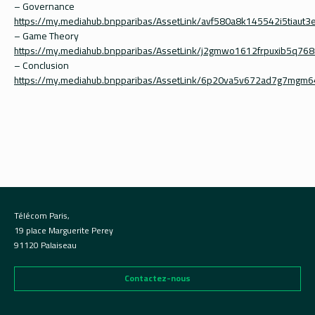
– Governance
https://my.mediahub.bnpparibas/AssetLink/avf580a8k145542i5tiaut3
– Game Theory
https://my.mediahub.bnpparibas/AssetLink/j2gmwo1612frpuxib5q7
– Conclusion
https://my.mediahub.bnpparibas/AssetLink/6p20va5v672ad7g7mgm
Télécom Paris,
19 place Marguerite Perey
91120 Palaiseau
Contactez-nous